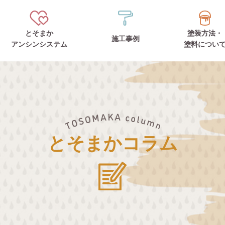
とそまか
塗装方法・
施工事例
アンシンシステム
塗料につい
とそまかコラム